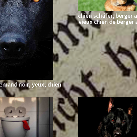
chien schäfer, berger 
vieux chien de berger
lemand noir, yeux, chien