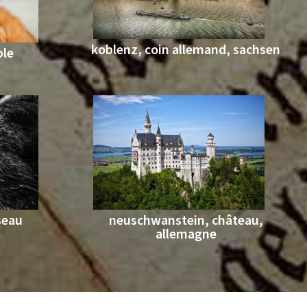
koblenz, coin allemand, sachsen
ble
seau
neuschwanstein, château,
allemagne