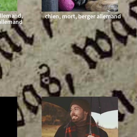
allemand,
chien, mort, berger allemand
 allemand