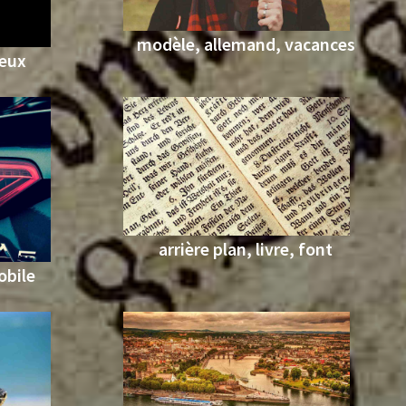
modèle, allemand, vacances
yeux
arrière plan, livre, font
obile