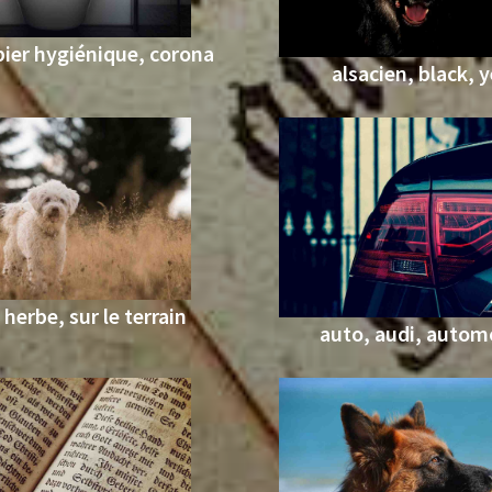
pier hygiénique, corona
alsacien, black, 
 herbe, sur le terrain
auto, audi, autom