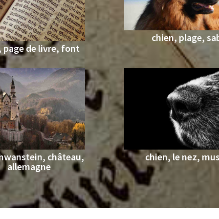
chien, plage, sa
, page de livre, font
hwanstein, château,
chien, le nez, mu
allemagne