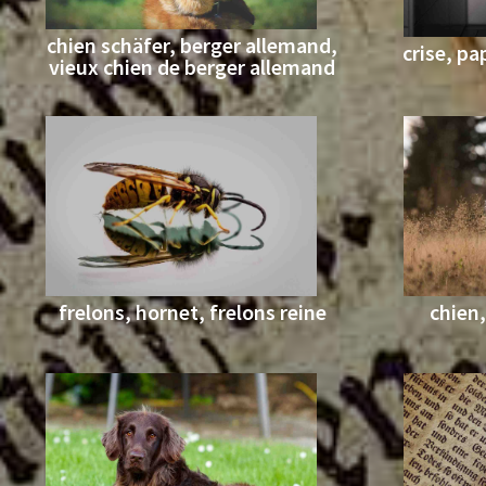
chien schäfer, berger allemand,
crise, pa
vieux chien de berger allemand
frelons, hornet, frelons reine
chien,