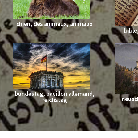
chien, des animaux, animaux
bible
bundestag, pavillon allemand,
neusc
reichstag