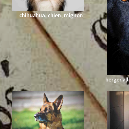
chihuahua, chien, mignon
berger al